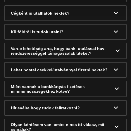
Cégként is utalhatok nektek?
Külföldről is tudok utalni?
Van-e lehetőség arra, hogy banki utalással havi
rendszerességgel támogassalak titeket?
Lehet postai csekkel/utalvánnyal fizetni nektek?
Miért vannak a bankkártyás fizetések
minimumösszegekhez kötve?
Hírlevélre hogy tudok feliratkozni?
Olyan kérdésem van, amire nincs itt válasz, mit
csináljak?