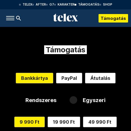
TELEX
AFTER
G7
KARAKTER
TÁMOGATÁS
SHOP
Támogatás
Támogatás
Bankkártya
PayPal
Átutalás
Rendszeres
Egyszeri
9 990 Ft
19 990 Ft
49 990 Ft