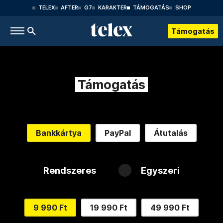
TELEX
AFTER
G7
KARAKTER
TÁMOGATÁS
SHOP
Támogatás
Támogatás
Bankkártya
PayPal
Átutalás
Rendszeres
Egyszeri
9 990 Ft
19 990 Ft
49 990 Ft