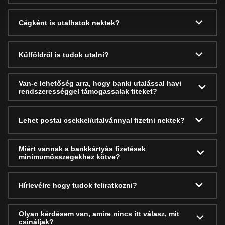
Cégként is utalhatok nektek?
Külföldről is tudok utalni?
Van-e lehetőség arra, hogy banki utalással havi
rendszerességgel támogassalak titeket?
Lehet postai csekkel/utalvánnyal fizetni nektek?
Miért vannak a bankkártyás fizetések
minimumösszegekhez kötve?
Hírlevélre hogy tudok feliratkozni?
Olyan kérdésem van, amire nincs itt válasz, mit
csináljak?