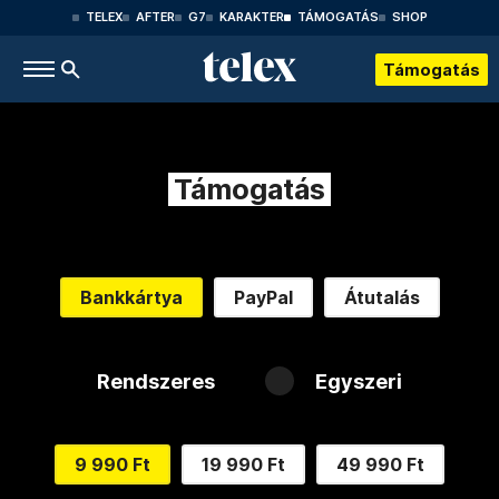
TELEX
AFTER
G7
KARAKTER
TÁMOGATÁS
SHOP
Támogatás
Támogatás
Bankkártya
PayPal
Átutalás
Rendszeres
Egyszeri
9 990 Ft
19 990 Ft
49 990 Ft