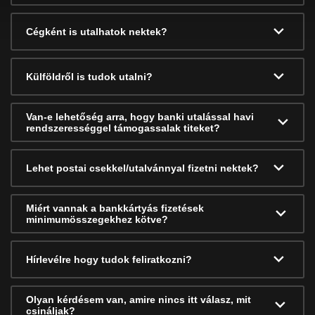
Cégként is utalhatok nektek?
Külföldről is tudok utalni?
Van-e lehetőség arra, hogy banki utalással havi
rendszerességgel támogassalak titeket?
Lehet postai csekkel/utalvánnyal fizetni nektek?
Miért vannak a bankkártyás fizetések
minimumösszegekhez kötve?
Hírlevélre hogy tudok feliratkozni?
Olyan kérdésem van, amire nincs itt válasz, mit
csináljak?