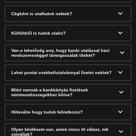
Cégként is utalhatok nektek?
Külföldről is tudok utalni?
Van-e lehetőség arra, hogy banki utalással havi
rendszerességgel támogassalak titeket?
Lehet postai csekkel/utalvánnyal fizetni nektek?
Miért vannak a bankkártyás fizetések
minimumösszegekhez kötve?
Hírlevélre hogy tudok feliratkozni?
Olyan kérdésem van, amire nincs itt válasz, mit
csináljak?