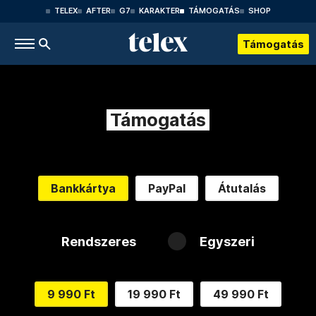
TELEX
AFTER
G7
KARAKTER
TÁMOGATÁS
SHOP
Támogatás
Támogatás
Bankkártya
PayPal
Átutalás
Rendszeres
Egyszeri
9 990 Ft
19 990 Ft
49 990 Ft