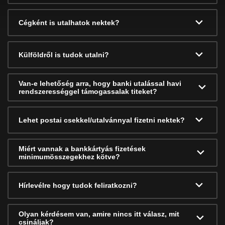
Cégként is utalhatok nektek?
Külföldről is tudok utalni?
Van-e lehetőség arra, hogy banki utalással havi
rendszerességgel támogassalak titeket?
Lehet postai csekkel/utalvánnyal fizetni nektek?
Miért vannak a bankkártyás fizetések
minimumösszegekhez kötve?
Hírlevélre hogy tudok feliratkozni?
Olyan kérdésem van, amire nincs itt válasz, mit
csináljak?