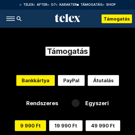
TELEX
AFTER
G7
KARAKTER
TÁMOGATÁS
SHOP
Támogatás
Támogatás
Bankkártya
PayPal
Átutalás
Rendszeres
Egyszeri
9 990 Ft
19 990 Ft
49 990 Ft