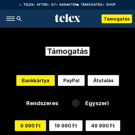
TELEX
AFTER
G7
KARAKTER
TÁMOGATÁS
SHOP
Támogatás
Támogatás
Bankkártya
PayPal
Átutalás
Rendszeres
Egyszeri
9 990 Ft
19 990 Ft
49 990 Ft