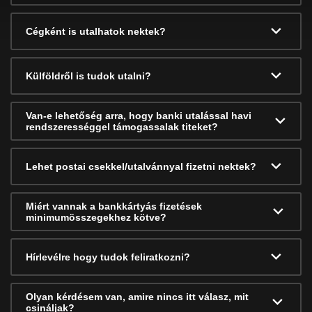
Cégként is utalhatok nektek?
Külföldről is tudok utalni?
Van-e lehetőség arra, hogy banki utalással havi
rendszerességgel támogassalak titeket?
Lehet postai csekkel/utalvánnyal fizetni nektek?
Miért vannak a bankkártyás fizetések
minimumösszegekhez kötve?
Hírlevélre hogy tudok feliratkozni?
Olyan kérdésem van, amire nincs itt válasz, mit
csináljak?