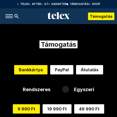
TELEX
AFTER
G7
KARAKTER
TÁMOGATÁS
SHOP
Támogatás
Támogatás
Bankkártya
PayPal
Átutalás
Rendszeres
Egyszeri
9 990 Ft
19 990 Ft
49 990 Ft