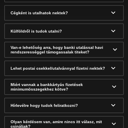
Cégként is utalhatok nektek?
Külföldről is tudok utalni?
Van-e lehetőség arra, hogy banki utalással havi
rendszerességgel támogassalak titeket?
Lehet postai csekkel/utalvánnyal fizetni nektek?
Miért vannak a bankkártyás fizetések
minimumösszegekhez kötve?
Hírlevélre hogy tudok feliratkozni?
Olyan kérdésem van, amire nincs itt válasz, mit
csináljak?