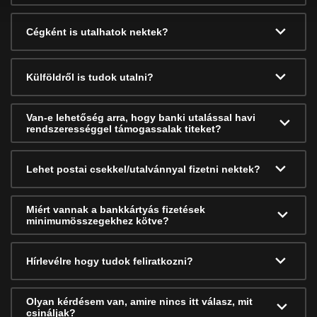
Cégként is utalhatok nektek?
Külföldről is tudok utalni?
Van-e lehetőség arra, hogy banki utalással havi
rendszerességgel támogassalak titeket?
Lehet postai csekkel/utalvánnyal fizetni nektek?
Miért vannak a bankkártyás fizetések
minimumösszegekhez kötve?
Hírlevélre hogy tudok feliratkozni?
Olyan kérdésem van, amire nincs itt válasz, mit
csináljak?