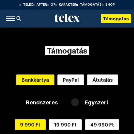
TELEX
AFTER
G7
KARAKTER
TÁMOGATÁS
SHOP
Támogatás
Támogatás
Bankkártya
PayPal
Átutalás
Rendszeres
Egyszeri
9 990 Ft
19 990 Ft
49 990 Ft