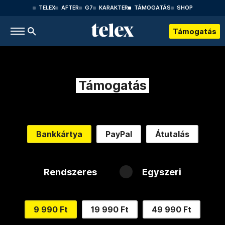
TELEX
AFTER
G7
KARAKTER
TÁMOGATÁS
SHOP
Támogatás
Támogatás
Bankkártya
PayPal
Átutalás
Rendszeres
Egyszeri
9 990 Ft
19 990 Ft
49 990 Ft