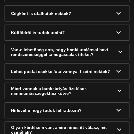
Cégként is utalhatok nektek?
Külföldről is tudok utalni?
Van-e lehetőség arra, hogy banki utalással havi
rendszerességgel támogassalak titeket?
Lehet postai csekkel/utalvánnyal fizetni nektek?
Miért vannak a bankkártyás fizetések
minimumösszegekhez kötve?
Hírlevélre hogy tudok feliratkozni?
Olyan kérdésem van, amire nincs itt válasz, mit
csináljak?