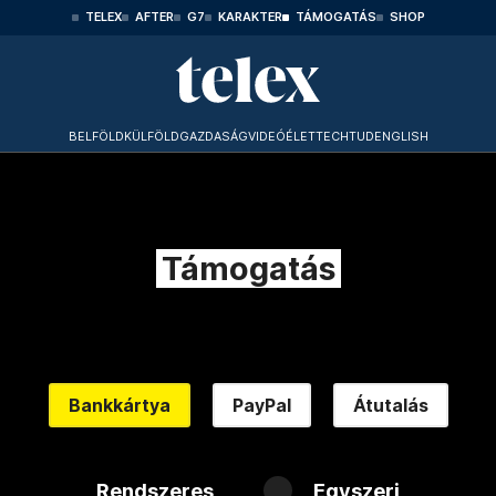
TELEX
AFTER
G7
KARAKTER
TÁMOGATÁS
SHOP
BELFÖLD
KÜLFÖLD
GAZDASÁG
VIDEÓ
ÉLET
TECHTUD
ENGLISH
Támogatás
Bankkártya
PayPal
Átutalás
Rendszeres
Egyszeri