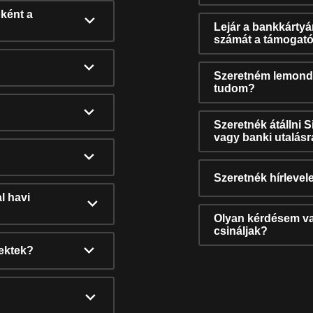
ként a
Lejár a bankkárty
számát a támogató
Szeretném lemonda
tudom?
Szeretnék átállni 
vagy banki utalás
Szeretnék hírlevele
l havi
Olyan kérdésem van
csináljak?
nektek?