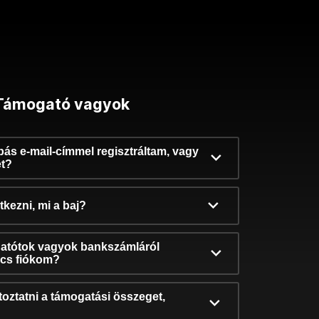
Támogató vagyok
ibás e-mail-címmel regisztráltam, vagy
et?
kezni, mi a baj?
atótok vagyok bankszámláról
incs fiókom?
oztatni a támogatási összeget,