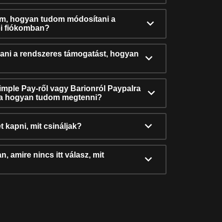
ám, hogyan tudom módosítani a
i fiókomban?
ni a rendszeres támogatást, hogyan
Simple Pay-ről vagy Barionról Paypalra
ra hogyan tudom megtenni?
t kapni, mit csináljak?
, amire nincs itt válasz, mit