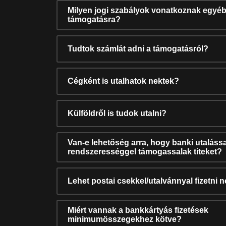
Milyen jogi szabályok vonatkoznak egyéb
támogatásra?
Tudtok számlát adni a támogatásról?
Cégként is utalhatok nektek?
Külföldről is tudok utalni?
Van-e lehetőség arra, hogy banki utalássa
rendszerességgel támogassalak titeket?
Lehet postai csekkel/utalvánnyal fizetni 
Miért vannak a bankkártyás fizetések
minimumösszegekhez kötve?