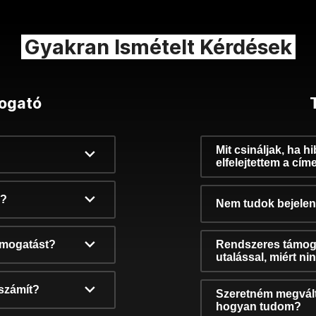
Gyakran Ismételt Kérdések
ogató
Mit csináljak, ha h
elfelejtettem a cím
k?
Nem tudok bejelent
támogatást?
Rendszeres támog
utalással, miért n
számít?
Szeretném megvált
hogyan tudom?