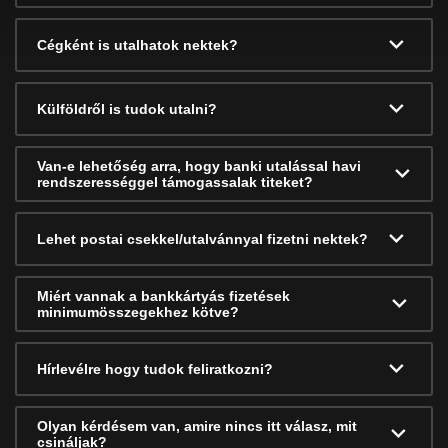
Cégként is utalhatok nektek?
Külföldről is tudok utalni?
Van-e lehetőség arra, hogy banki utalással havi
rendszerességgel támogassalak titeket?
Lehet postai csekkel/utalvánnyal fizetni nektek?
Miért vannak a bankkártyás fizetések
minimumösszegekhez kötve?
Hírlevélre hogy tudok feliratkozni?
Olyan kérdésem van, amire nincs itt válasz, mit
csináljak?