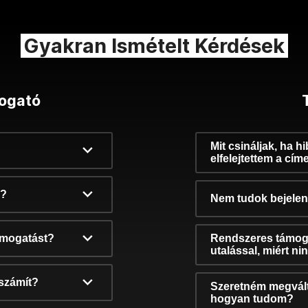
Gyakran Ismételt Kérdések
ogató
Mit csináljak, ha h
elfelejtettem a cím
k?
Nem tudok bejelent
támogatást?
Rendszeres támog
utalással, miért n
számít?
Szeretném megvált
hogyan tudom?