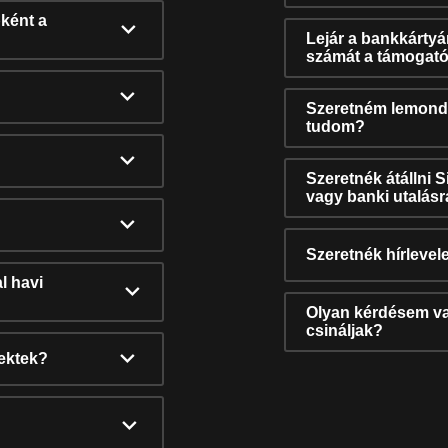
ként a
Lejár a bankkárty
számát a támogató
Szeretném lemonda
tudom?
Szeretnék átállni 
vagy banki utalás
Szeretnék hírlevele
l havi
Olyan kérdésem van
csináljak?
nektek?