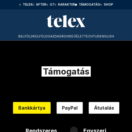
TELEX
AFTER
G7
KARAKTER
TÁMOGATÁS
SHOP
BELFÖLD
KÜLFÖLD
GAZDASÁG
VIDEÓ
ÉLET
TECHTUD
ENGLISH
Támogatás
Bankkártya
PayPal
Átutalás
Rendszeres
Egyszeri