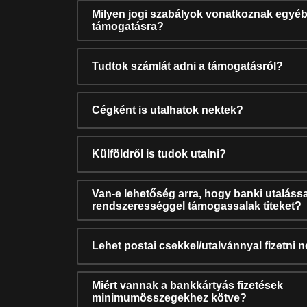
Milyen jogi szabályok vonatkoznak egyéb
támogatásra?
Tudtok számlát adni a támogatásról?
Cégként is utalhatok nektek?
Külföldről is tudok utalni?
Van-e lehetőség arra, hogy banki utalássa
rendszerességgel támogassalak titeket?
Lehet postai csekkel/utalvánnyal fizetni 
Miért vannak a bankkártyás fizetések
minimumösszegekhez kötve?