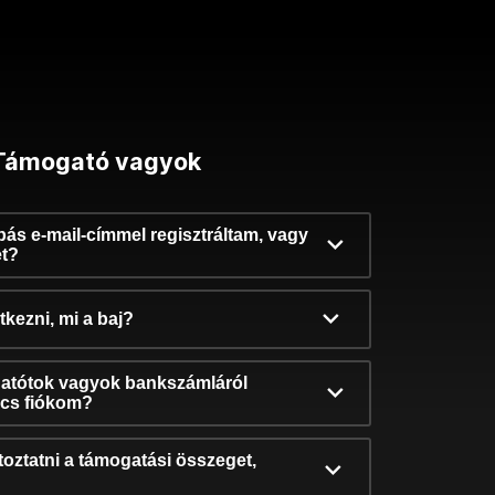
Támogató vagyok
ibás e-mail-címmel regisztráltam, vagy
et?
kezni, mi a baj?
atótok vagyok bankszámláról
incs fiókom?
oztatni a támogatási összeget,