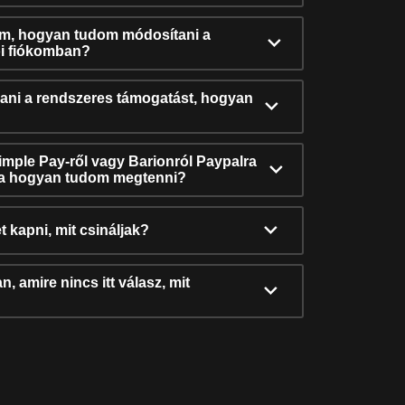
ám, hogyan tudom módosítani a
i fiókomban?
ni a rendszeres támogatást, hogyan
Simple Pay-ről vagy Barionról Paypalra
ra hogyan tudom megtenni?
t kapni, mit csináljak?
, amire nincs itt válasz, mit