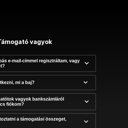
Támogató vagyok
ibás e-mail-címmel regisztráltam, vagy
et?
kezni, mi a baj?
atótok vagyok bankszámláról
incs fiókom?
oztatni a támogatási összeget,