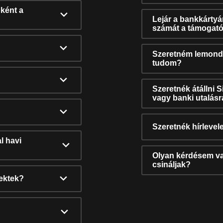
ként a
Lejár a bankkárty
számát a támogató
Szeretném lemonda
tudom?
Szeretnék átállni 
vagy banki utalás
Szeretnék hírlevele
l havi
Olyan kérdésem van
csináljak?
nektek?