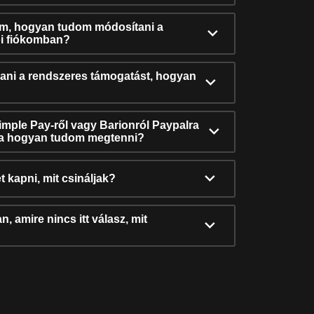
ám, hogyan tudom módosítani a
i fiókomban?
ni a rendszeres támogatást, hogyan
Simple Pay-ről vagy Barionról Paypalra
ra hogyan tudom megtenni?
t kapni, mit csináljak?
, amire nincs itt válasz, mit