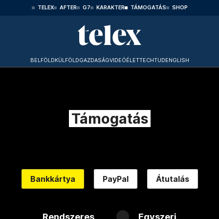
TELEX
AFTER
G7
KARAKTER
TÁMOGATÁS
SHOP
BELFÖLD
KÜLFÖLD
GAZDASÁG
VIDEÓ
ÉLET
TECHTUD
ENGLISH
Támogatás
Bankkártya
PayPal
Átutalás
Rendszeres
Egyszeri