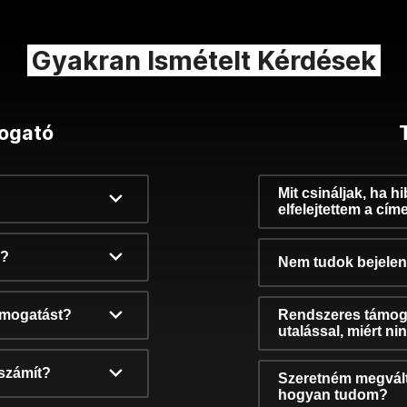
Gyakran Ismételt Kérdések
ogató
Mit csináljak, ha h
elfelejtettem a cím
k?
Nem tudok bejelent
támogatást?
Rendszeres támog
utalással, miért n
számít?
Szeretném megvált
hogyan tudom?