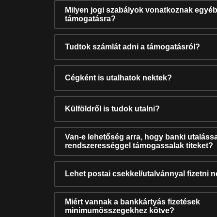
Milyen jogi szabályok vonatkoznak egyéb
támogatásra?
Tudtok számlát adni a támogatásról?
Cégként is utalhatok nektek?
Külföldről is tudok utalni?
Van-e lehetőség arra, hogy banki utalássa
rendszerességgel támogassalak titeket?
Lehet postai csekkel/utalvánnyal fizetni 
Miért vannak a bankkártyás fizetések
minimumösszegekhez kötve?