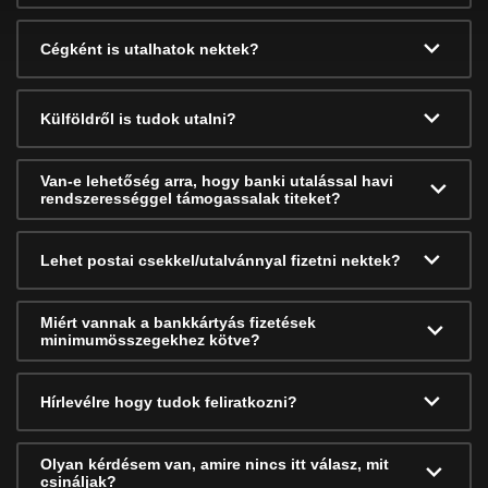
Cégként is utalhatok nektek?
Külföldről is tudok utalni?
Van-e lehetőség arra, hogy banki utalással havi
rendszerességgel támogassalak titeket?
Lehet postai csekkel/utalvánnyal fizetni nektek?
Miért vannak a bankkártyás fizetések
minimumösszegekhez kötve?
Hírlevélre hogy tudok feliratkozni?
Olyan kérdésem van, amire nincs itt válasz, mit
csináljak?