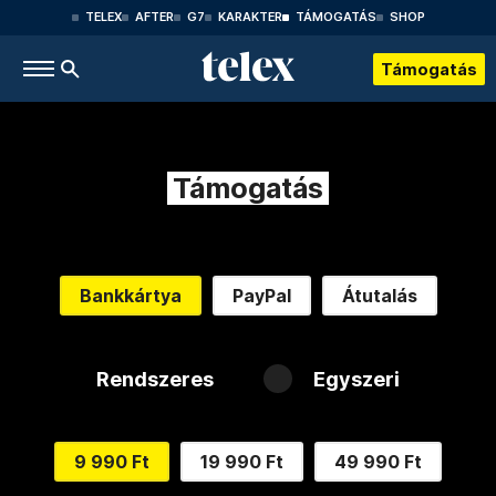
TELEX
AFTER
G7
KARAKTER
TÁMOGATÁS
SHOP
Támogatás
Támogatás
Bankkártya
PayPal
Átutalás
Rendszeres
Egyszeri
9 990 Ft
19 990 Ft
49 990 Ft