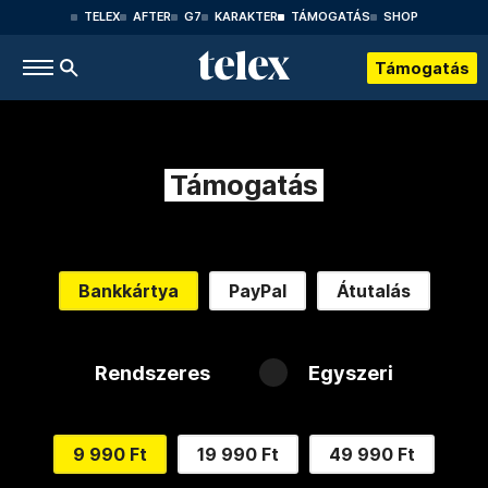
TELEX
AFTER
G7
KARAKTER
TÁMOGATÁS
SHOP
Támogatás
Támogatás
Bankkártya
PayPal
Átutalás
Rendszeres
Egyszeri
9 990 Ft
19 990 Ft
49 990 Ft