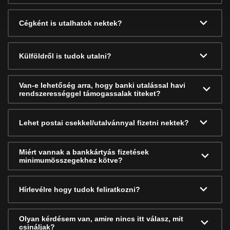
Cégként is utalhatok nektek?
Külföldről is tudok utalni?
Van-e lehetőség arra, hogy banki utalással havi
rendszerességgel támogassalak titeket?
Lehet postai csekkel/utalvánnyal fizetni nektek?
Miért vannak a bankkártyás fizetések
minimumösszegekhez kötve?
Hírlevélre hogy tudok feliratkozni?
Olyan kérdésem van, amire nincs itt válasz, mit
csináljak?