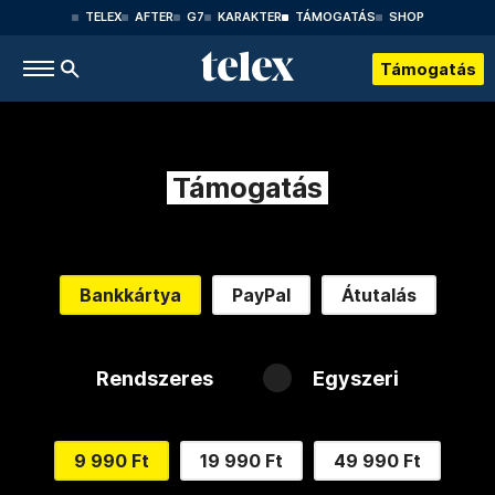
TELEX
AFTER
G7
KARAKTER
TÁMOGATÁS
SHOP
Támogatás
Támogatás
Bankkártya
PayPal
Átutalás
Rendszeres
Egyszeri
9 990 Ft
19 990 Ft
49 990 Ft