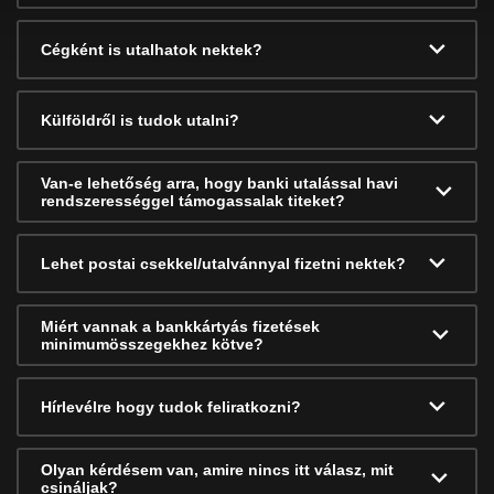
Cégként is utalhatok nektek?
Külföldről is tudok utalni?
Van-e lehetőség arra, hogy banki utalással havi
rendszerességgel támogassalak titeket?
Lehet postai csekkel/utalvánnyal fizetni nektek?
Miért vannak a bankkártyás fizetések
minimumösszegekhez kötve?
Hírlevélre hogy tudok feliratkozni?
Olyan kérdésem van, amire nincs itt válasz, mit
csináljak?