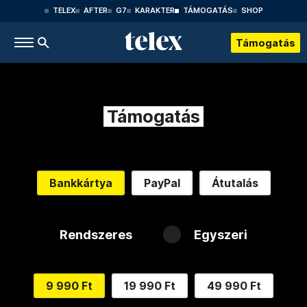
TELEX
AFTER
G7
KARAKTER
TÁMOGATÁS
SHOP
Támogatás
Támogatás
Bankkártya
PayPal
Átutalás
Rendszeres
Egyszeri
9 990 Ft
19 990 Ft
49 990 Ft