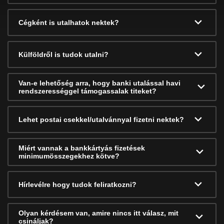
Cégként is utalhatok nektek?
Külföldről is tudok utalni?
Van-e lehetőség arra, hogy banki utalással havi
rendszerességgel támogassalak titeket?
Lehet postai csekkel/utalvánnyal fizetni nektek?
Miért vannak a bankkártyás fizetések
minimumösszegekhez kötve?
Hírlevélre hogy tudok feliratkozni?
Olyan kérdésem van, amire nincs itt válasz, mit
csináljak?