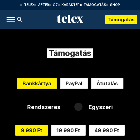
TELEX
AFTER
G7
KARAKTER
TÁMOGATÁS
SHOP
Támogatás
Támogatás
Bankkártya
PayPal
Átutalás
Rendszeres
Egyszeri
9 990 Ft
19 990 Ft
49 990 Ft