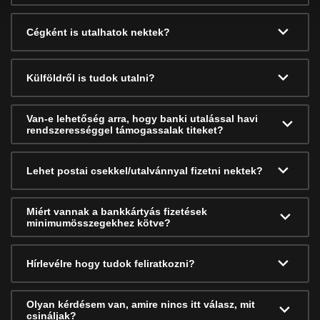
Cégként is utalhatok nektek?
Külföldről is tudok utalni?
Van-e lehetőség arra, hogy banki utalással havi
rendszerességgel támogassalak titeket?
Lehet postai csekkel/utalvánnyal fizetni nektek?
Miért vannak a bankkártyás fizetések
minimumösszegekhez kötve?
Hírlevélre hogy tudok feliratkozni?
Olyan kérdésem van, amire nincs itt válasz, mit
csináljak?