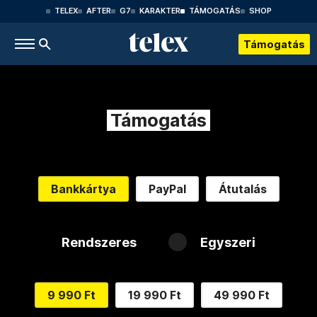
TELEX
AFTER
G7
KARAKTER
TÁMOGATÁS
SHOP
Támogatás
Támogatás
Bankkártya
PayPal
Átutalás
Rendszeres
Egyszeri
9 990 Ft
19 990 Ft
49 990 Ft