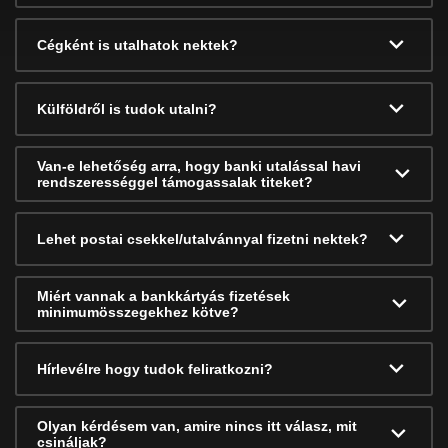
Cégként is utalhatok nektek?
Külföldről is tudok utalni?
Van-e lehetőség arra, hogy banki utalással havi
rendszerességgel támogassalak titeket?
Lehet postai csekkel/utalvánnyal fizetni nektek?
Miért vannak a bankkártyás fizetések
minimumösszegekhez kötve?
Hírlevélre hogy tudok feliratkozni?
Olyan kérdésem van, amire nincs itt válasz, mit
csináljak?