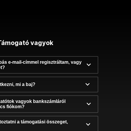
Támogató vagyok
ibás e-mail-címmel regisztráltam, vagy
et?
kezni, mi a baj?
atótok vagyok bankszámláról
incs fiókom?
oztatni a támogatási összeget,