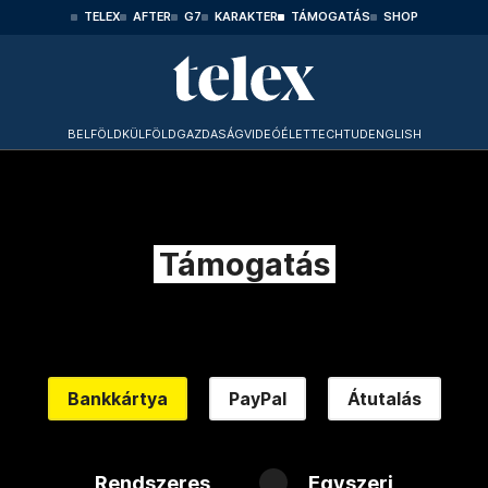
TELEX
AFTER
G7
KARAKTER
TÁMOGATÁS
SHOP
BELFÖLD
KÜLFÖLD
GAZDASÁG
VIDEÓ
ÉLET
TECHTUD
ENGLISH
Támogatás
Bankkártya
PayPal
Átutalás
Rendszeres
Egyszeri