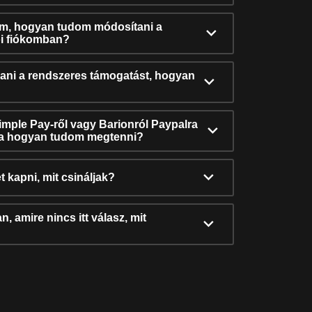
ám, hogyan tudom módosítani a
i fiókomban?
ni a rendszeres támogatást, hogyan
Simple Pay-ről vagy Barionról Paypalra
ra hogyan tudom megtenni?
t kapni, mit csináljak?
, amire nincs itt válasz, mit