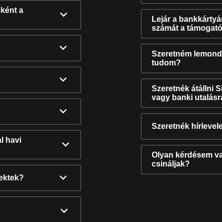
ként a
Lejár a bankkárty
számát a támogató
Szeretném lemonda
tudom?
Szeretnék átállni 
vagy banki utalás
Szeretnék hírlevele
l havi
Olyan kérdésem van
csináljak?
nektek?