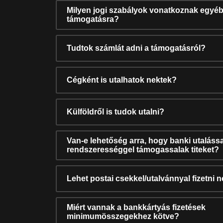
Milyen jogi szabályok vonatkoznak egyéb
támogatásra?
Tudtok számlát adni a támogatásról?
Cégként is utalhatok nektek?
Külföldről is tudok utalni?
Van-e lehetőség arra, hogy banki utalássa
rendszerességgel támogassalak titeket?
Lehet postai csekkel/utalvánnyal fizetni 
Miért vannak a bankkártyás fizetések
minimumösszegekhez kötve?