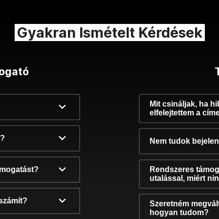
Gyakran Ismételt Kérdések
ogató
Mit csináljak, ha h
elfelejtettem a cím
k?
Nem tudok bejelent
támogatást?
Rendszeres támog
utalással, miért n
számít?
Szeretném megvált
hogyan tudom?