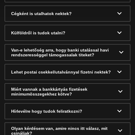
Cégként is utalhatok nektek?
Külföldről is tudok utalni?
Van-e lehetőség arra, hogy banki utalással havi
rendszerességgel támogassalak titeket?
Lehet postai csekkel/utalvánnyal fizetni nektek?
Miért vannak a bankkártyás fizetések
minimumösszegekhez kötve?
Hírlevélre hogy tudok feliratkozni?
Olyan kérdésem van, amire nincs itt válasz, mit
csináljak?