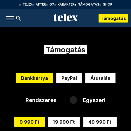
TELEX
AFTER
G7
KARAKTER
TÁMOGATÁS
SHOP
Támogatás
Támogatás
Bankkártya
PayPal
Átutalás
Rendszeres
Egyszeri
9 990 Ft
19 990 Ft
49 990 Ft