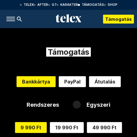
TELEX
AFTER
G7
KARAKTER
TÁMOGATÁS
SHOP
Támogatás
Támogatás
Bankkártya
PayPal
Átutalás
Rendszeres
Egyszeri
9 990 Ft
19 990 Ft
49 990 Ft