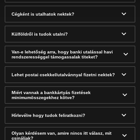
Cégként is utalhatok nektek?
Külföldről is tudok utalni?
Van-e lehetőség arra, hogy banki utalással havi
rendszerességgel támogassalak titeket?
Lehet postai csekkel/utalvánnyal fizetni nektek?
Miért vannak a bankkártyás fizetések
minimumösszegekhez kötve?
Hírlevélre hogy tudok feliratkozni?
Olyan kérdésem van, amire nincs itt válasz, mit
csináljak?