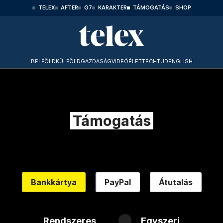
TELEX
AFTER
G7
KARAKTER
TÁMOGATÁS
SHOP
BELFÖLD
KÜLFÖLD
GAZDASÁG
VIDEÓ
ÉLET
TECHTUD
ENGLISH
Támogatás
Bankkártya
PayPal
Átutalás
Rendszeres
Egyszeri