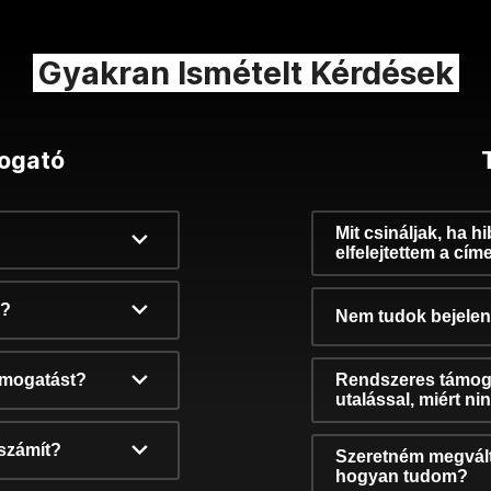
Gyakran Ismételt Kérdések
ogató
Mit csináljak, ha h
elfelejtettem a cím
k?
Nem tudok bejelent
támogatást?
Rendszeres támog
utalással, miért n
számít?
Szeretném megvált
hogyan tudom?