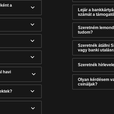
ként a
Lejár a bankkárty
számát a támogató
Szeretném lemonda
tudom?
Szeretnék átállni 
vagy banki utalás
Szeretnék hírlevele
l havi
Olyan kérdésem van
csináljak?
nektek?