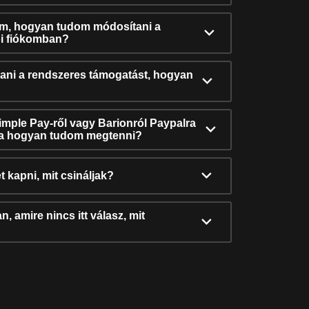
ám, hogyan tudom módosítani a
i fiókomban?
ni a rendszeres támogatást, hogyan
Simple Pay-ről vagy Barionról Paypalra
ra hogyan tudom megtenni?
t kapni, mit csináljak?
, amire nincs itt válasz, mit