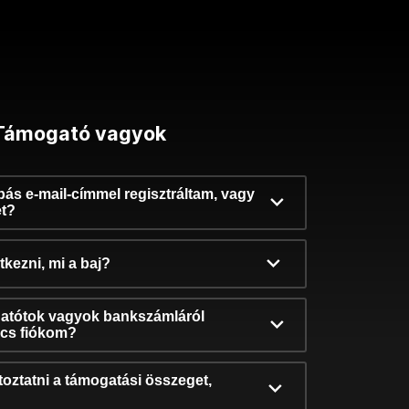
Támogató vagyok
ibás e-mail-címmel regisztráltam, vagy
et?
kezni, mi a baj?
atótok vagyok bankszámláról
incs fiókom?
oztatni a támogatási összeget,