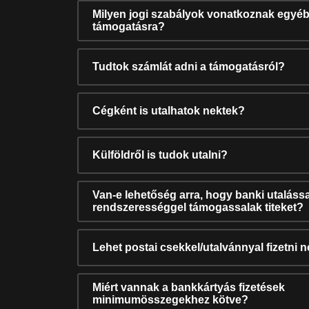
Milyen jogi szabályok vonatkoznak egyéb
támogatásra?
Tudtok számlát adni a támogatásról?
Cégként is utalhatok nektek?
Külföldről is tudok utalni?
Van-e lehetőség arra, hogy banki utalássa
rendszerességgel támogassalak titeket?
Lehet postai csekkel/utalvánnyal fizetni 
Miért vannak a bankkártyás fizetések
minimumösszegekhez kötve?