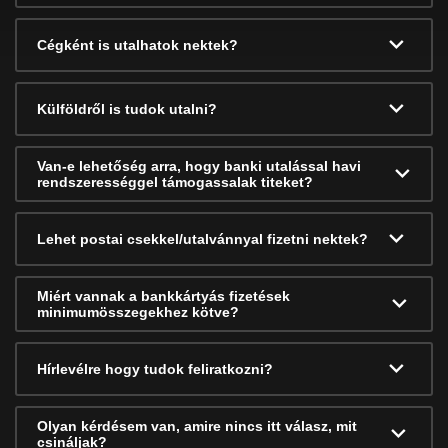
Cégként is utalhatok nektek?
Külföldről is tudok utalni?
Van-e lehetőség arra, hogy banki utalással havi
rendszerességgel támogassalak titeket?
Lehet postai csekkel/utalvánnyal fizetni nektek?
Miért vannak a bankkártyás fizetések
minimumösszegekhez kötve?
Hírlevélre hogy tudok feliratkozni?
Olyan kérdésem van, amire nincs itt válasz, mit
csináljak?