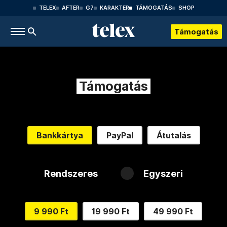
TELEX
AFTER
G7
KARAKTER
TÁMOGATÁS
SHOP
Támogatás
Támogatás
Bankkártya
PayPal
Átutalás
Rendszeres
Egyszeri
9 990 Ft
19 990 Ft
49 990 Ft