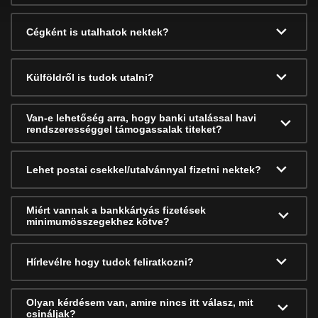
Cégként is utalhatok nektek?
Külföldről is tudok utalni?
Van-e lehetőség arra, hogy banki utalással havi
rendszerességgel támogassalak titeket?
Lehet postai csekkel/utalvánnyal fizetni nektek?
Miért vannak a bankkártyás fizetések
minimumösszegekhez kötve?
Hírlevélre hogy tudok feliratkozni?
Olyan kérdésem van, amire nincs itt válasz, mit
csináljak?