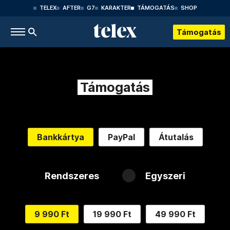
TELEX
AFTER
G7
KARAKTER
TÁMOGATÁS
SHOP
Támogatás
Támogatás
Bankkártya
PayPal
Átutalás
Rendszeres
Egyszeri
9 990 Ft
19 990 Ft
49 990 Ft