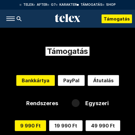
TELEX
AFTER
G7
KARAKTER
TÁMOGATÁS
SHOP
Támogatás
Támogatás
Bankkártya
PayPal
Átutalás
Rendszeres
Egyszeri
9 990 Ft
19 990 Ft
49 990 Ft