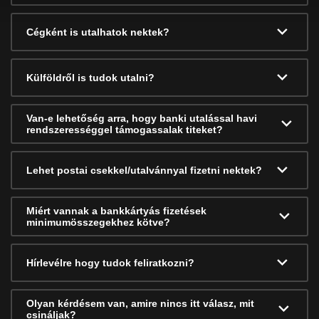
Cégként is utalhatok nektek?
Külföldről is tudok utalni?
Van-e lehetőség arra, hogy banki utalással havi
rendszerességgel támogassalak titeket?
Lehet postai csekkel/utalvánnyal fizetni nektek?
Miért vannak a bankkártyás fizetések
minimumösszegekhez kötve?
Hírlevélre hogy tudok feliratkozni?
Olyan kérdésem van, amire nincs itt válasz, mit
csináljak?