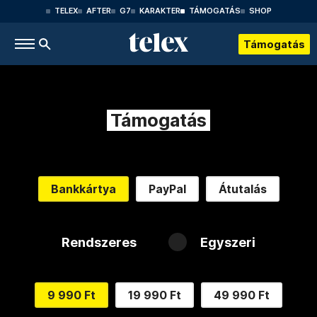
TELEX
AFTER
G7
KARAKTER
TÁMOGATÁS
SHOP
Támogatás
Támogatás
Bankkártya
PayPal
Átutalás
Rendszeres
Egyszeri
9 990 Ft
19 990 Ft
49 990 Ft