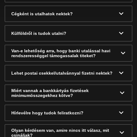
Cégként is utalhatok nektek?
Külföldről is tudok utalni?
Van-e lehetőség arra, hogy banki utalással havi
rendszerességgel támogassalak titeket?
Lehet postai csekkel/utalvánnyal fizetni nektek?
Miért vannak a bankkártyás fizetések
minimumösszegekhez kötve?
Hírlevélre hogy tudok feliratkozni?
Olyan kérdésem van, amire nincs itt válasz, mit
csináljak?