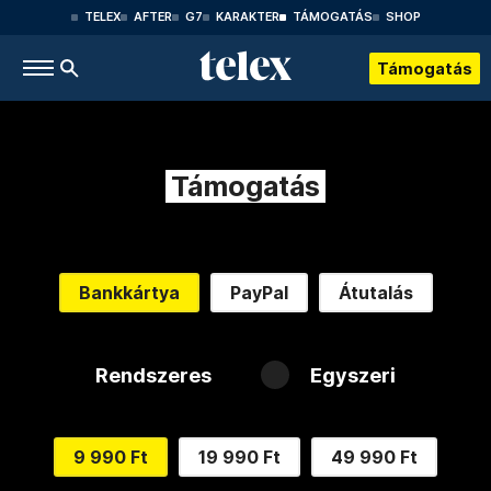
TELEX
AFTER
G7
KARAKTER
TÁMOGATÁS
SHOP
Támogatás
Támogatás
Bankkártya
PayPal
Átutalás
Rendszeres
Egyszeri
9 990 Ft
19 990 Ft
49 990 Ft