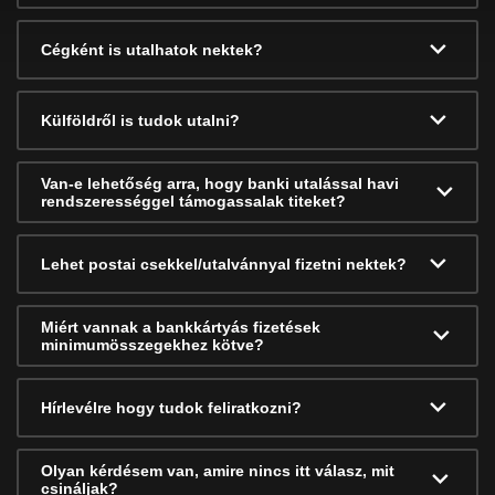
Cégként is utalhatok nektek?
Külföldről is tudok utalni?
Van-e lehetőség arra, hogy banki utalással havi
rendszerességgel támogassalak titeket?
Lehet postai csekkel/utalvánnyal fizetni nektek?
Miért vannak a bankkártyás fizetések
minimumösszegekhez kötve?
Hírlevélre hogy tudok feliratkozni?
Olyan kérdésem van, amire nincs itt válasz, mit
csináljak?