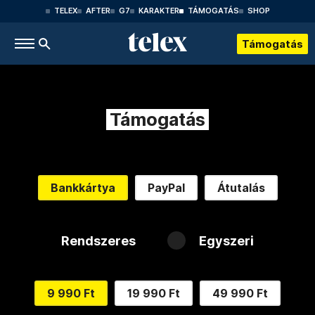
TELEX
AFTER
G7
KARAKTER
TÁMOGATÁS
SHOP
Támogatás
Támogatás
Bankkártya
PayPal
Átutalás
Rendszeres
Egyszeri
9 990 Ft
19 990 Ft
49 990 Ft