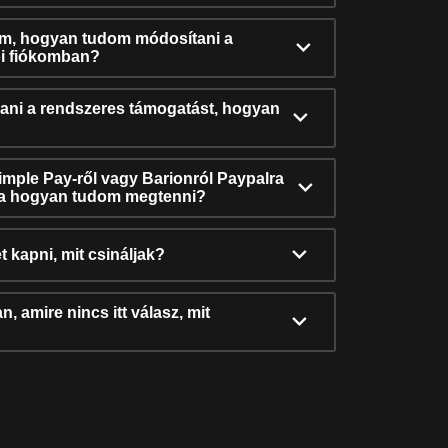
ám, hogyan tudom módosítani a
i fiókomban?
ni a rendszeres támogatást, hogyan
Simple Pay-ről vagy Barionról Paypalra
ra hogyan tudom megtenni?
t kapni, mit csináljak?
, amire nincs itt válasz, mit