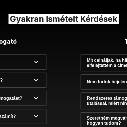
Gyakran Ismételt Kérdések
ogató
Mit csináljak, ha h
elfelejtettem a cím
k?
Nem tudok bejelent
támogatást?
Rendszeres támog
utalással, miért n
számít?
Szeretném megvált
hogyan tudom?