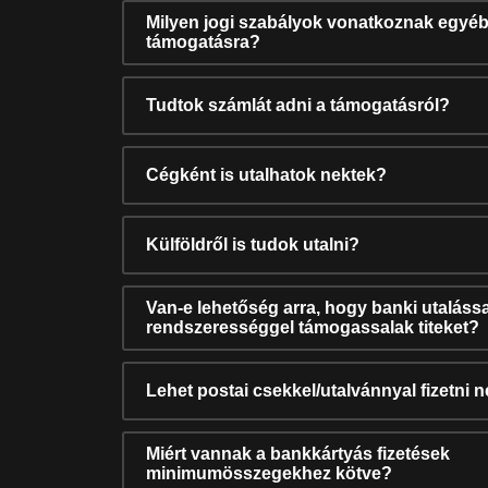
Milyen jogi szabályok vonatkoznak egyéb
támogatásra?
Tudtok számlát adni a támogatásról?
Cégként is utalhatok nektek?
Külföldről is tudok utalni?
Van-e lehetőség arra, hogy banki utalássa
rendszerességgel támogassalak titeket?
Lehet postai csekkel/utalvánnyal fizetni 
Miért vannak a bankkártyás fizetések
minimumösszegekhez kötve?