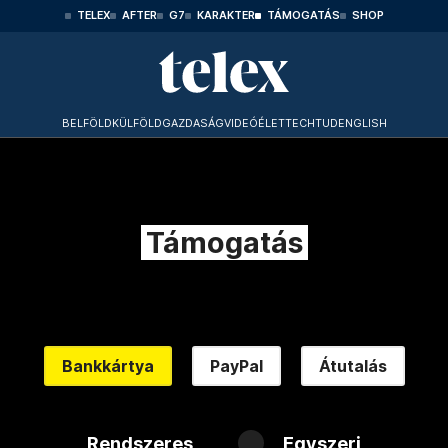
TELEX
AFTER
G7
KARAKTER
TÁMOGATÁS
SHOP
BELFÖLD
KÜLFÖLD
GAZDASÁG
VIDEÓ
ÉLET
TECHTUD
ENGLISH
Támogatás
Bankkártya
PayPal
Átutalás
Rendszeres
Egyszeri