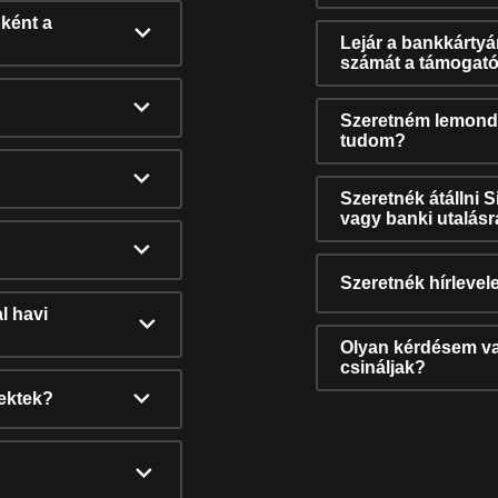
ként a
Lejár a bankkárty
számát a támogató
Szeretném lemonda
tudom?
Szeretnék átállni 
vagy banki utalás
Szeretnék hírlevele
l havi
Olyan kérdésem van
csináljak?
nektek?