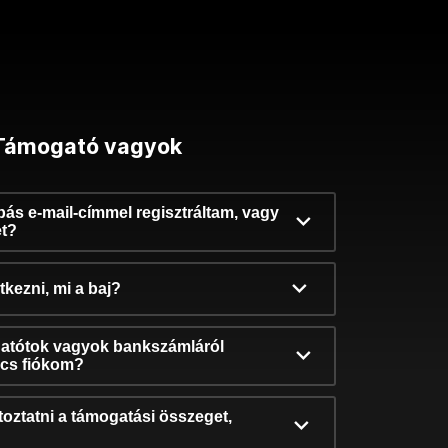
Támogató vagyok
ibás e-mail-címmel regisztráltam, vagy
et?
kezni, mi a baj?
atótok vagyok bankszámláról
incs fiókom?
oztatni a támogatási összeget,