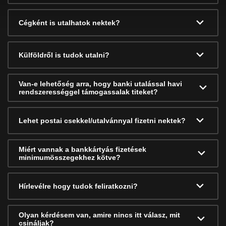
Cégként is utalhatok nektek?
Külföldről is tudok utalni?
Van-e lehetőség arra, hogy banki utalással havi
rendszerességgel támogassalak titeket?
Lehet postai csekkel/utalvánnyal fizetni nektek?
Miért vannak a bankkártyás fizetések
minimumösszegekhez kötve?
Hírlevélre hogy tudok feliratkozni?
Olyan kérdésem van, amire nincs itt válasz, mit
csináljak?