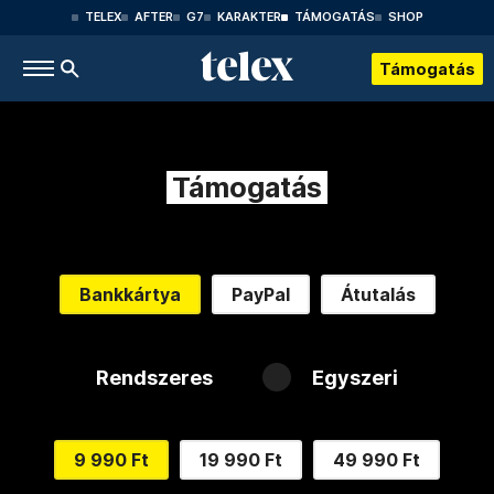
TELEX
AFTER
G7
KARAKTER
TÁMOGATÁS
SHOP
Támogatás
Támogatás
Bankkártya
PayPal
Átutalás
Rendszeres
Egyszeri
9 990 Ft
19 990 Ft
49 990 Ft