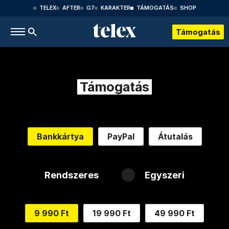
TELEX
AFTER
G7
KARAKTER
TÁMOGATÁS
SHOP
Támogatás
Támogatás
Bankkártya
PayPal
Átutalás
Rendszeres
Egyszeri
9 990 Ft
19 990 Ft
49 990 Ft