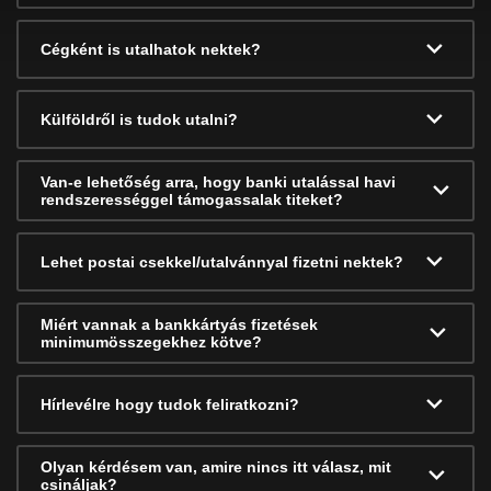
Cégként is utalhatok nektek?
Külföldről is tudok utalni?
Van-e lehetőség arra, hogy banki utalással havi
rendszerességgel támogassalak titeket?
Lehet postai csekkel/utalvánnyal fizetni nektek?
Miért vannak a bankkártyás fizetések
minimumösszegekhez kötve?
Hírlevélre hogy tudok feliratkozni?
Olyan kérdésem van, amire nincs itt válasz, mit
csináljak?