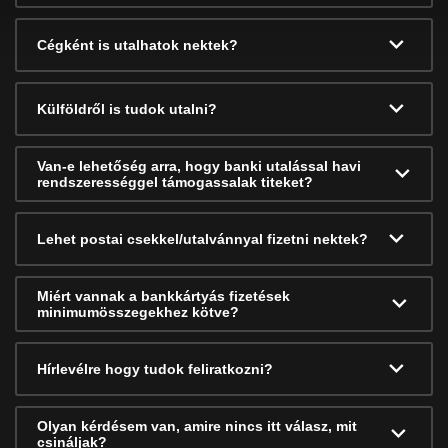
Cégként is utalhatok nektek?
Külföldről is tudok utalni?
Van-e lehetőség arra, hogy banki utalással havi
rendszerességgel támogassalak titeket?
Lehet postai csekkel/utalvánnyal fizetni nektek?
Miért vannak a bankkártyás fizetések
minimumösszegekhez kötve?
Hírlevélre hogy tudok feliratkozni?
Olyan kérdésem van, amire nincs itt válasz, mit
csináljak?