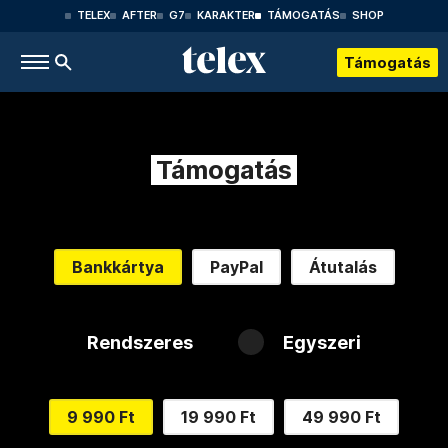
TELEX
AFTER
G7
KARAKTER
TÁMOGATÁS
SHOP
Támogatás
Támogatás
Bankkártya
PayPal
Átutalás
Rendszeres
Egyszeri
9 990 Ft
19 990 Ft
49 990 Ft