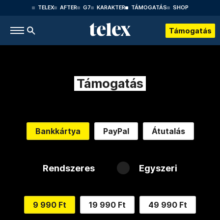
TELEX
AFTER
G7
KARAKTER
TÁMOGATÁS
SHOP
Támogatás
Támogatás
Bankkártya
PayPal
Átutalás
Rendszeres
Egyszeri
9 990 Ft
19 990 Ft
49 990 Ft