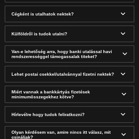
Cégként is utalhatok nektek?
Külföldről is tudok utalni?
Van-e lehetőség arra, hogy banki utalással havi
rendszerességgel támogassalak titeket?
Lehet postai csekkel/utalvánnyal fizetni nektek?
Miért vannak a bankkártyás fizetések
minimumösszegekhez kötve?
Hírlevélre hogy tudok feliratkozni?
Olyan kérdésem van, amire nincs itt válasz, mit
csináljak?