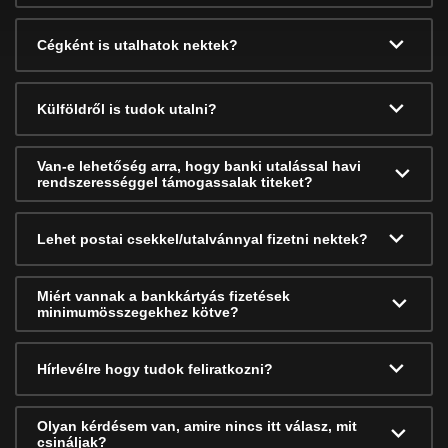
Cégként is utalhatok nektek?
Külföldről is tudok utalni?
Van-e lehetőség arra, hogy banki utalással havi
rendszerességgel támogassalak titeket?
Lehet postai csekkel/utalvánnyal fizetni nektek?
Miért vannak a bankkártyás fizetések
minimumösszegekhez kötve?
Hírlevélre hogy tudok feliratkozni?
Olyan kérdésem van, amire nincs itt válasz, mit
csináljak?