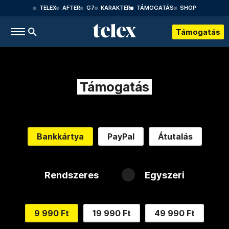
TELEX
AFTER
G7
KARAKTER
TÁMOGATÁS
SHOP
Támogatás
Támogatás
Bankkártya
PayPal
Átutalás
Rendszeres
Egyszeri
9 990 Ft
19 990 Ft
49 990 Ft