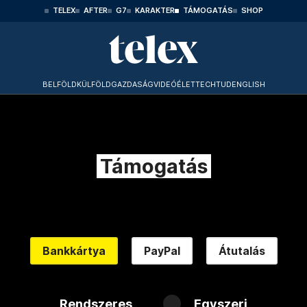
TELEX
AFTER
G7
KARAKTER
TÁMOGATÁS
SHOP
BELFÖLD
KÜLFÖLD
GAZDASÁG
VIDEÓ
ÉLET
TECHTUD
ENGLISH
Támogatás
Bankkártya
PayPal
Átutalás
Rendszeres
Egyszeri