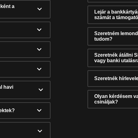
ként a
Lejár a bankkárty
számát a támogató
Szeretném lemonda
tudom?
Szeretnék átállni 
vagy banki utalás
Szeretnék hírlevele
l havi
Olyan kérdésem van
csináljak?
nektek?