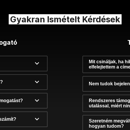
Gyakran Ismételt Kérdések
ogató
Mit csináljak, ha h
elfelejtettem a cím
k?
Nem tudok bejelent
támogatást?
Rendszeres támog
utalással, miért n
számít?
Szeretném megvált
hogyan tudom?