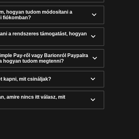
ám, hogyan tudom módosítani a
i fiókomban?
ni a rendszeres támogatást, hogyan
Simple Pay-ről vagy Barionról Paypalra
ra hogyan tudom megtenni?
t kapni, mit csináljak?
, amire nincs itt válasz, mit