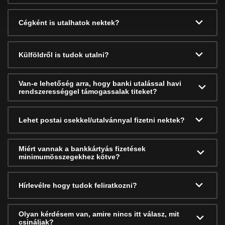
Cégként is utalhatok nektek?
Külföldről is tudok utalni?
Van-e lehetőség arra, hogy banki utalással havi
rendszerességgel támogassalak titeket?
Lehet postai csekkel/utalvánnyal fizetni nektek?
Miért vannak a bankkártyás fizetések
minimumösszegekhez kötve?
Hírlevélre hogy tudok feliratkozni?
Olyan kérdésem van, amire nincs itt válasz, mit
csináljak?