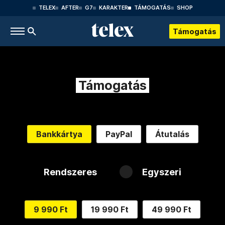
TELEX
AFTER
G7
KARAKTER
TÁMOGATÁS
SHOP
Támogatás
Támogatás
Bankkártya
PayPal
Átutalás
Rendszeres
Egyszeri
9 990 Ft
19 990 Ft
49 990 Ft