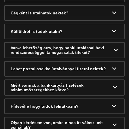
Cégként is utalhatok nektek?
Külföldről is tudok utalni?
Van-e lehetőség arra, hogy banki utalással havi
rendszerességgel támogassalak titeket?
Lehet postai csekkel/utalvánnyal fizetni nektek?
Miért vannak a bankkártyás fizetések
minimumösszegekhez kötve?
Hírlevélre hogy tudok feliratkozni?
Olyan kérdésem van, amire nincs itt válasz, mit
csináljak?