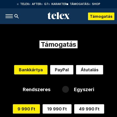
TELEX
AFTER
G7
KARAKTER
TÁMOGATÁS
SHOP
Támogatás
Támogatás
Bankkártya
PayPal
Átutalás
Rendszeres
Egyszeri
9 990 Ft
19 990 Ft
49 990 Ft