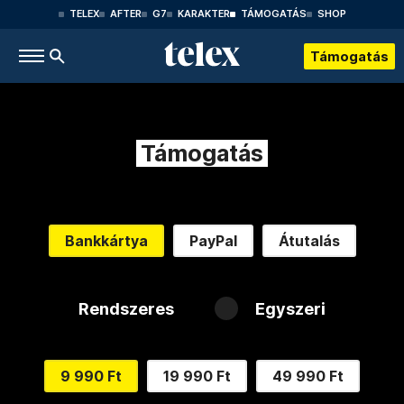
TELEX
AFTER
G7
KARAKTER
TÁMOGATÁS
SHOP
Támogatás
Támogatás
Bankkártya
PayPal
Átutalás
Rendszeres
Egyszeri
9 990 Ft
19 990 Ft
49 990 Ft