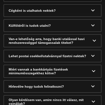
Cégként is utalhatok nektek?
Külföldről is tudok utalni?
Van-e lehetőség arra, hogy banki utalással havi
rendszerességgel támogassalak titeket?
Lehet postai csekkel/utalvánnyal fizetni nektek?
Miért vannak a bankkártyás fizetések
minimumösszegekhez kötve?
Hírlevélre hogy tudok feliratkozni?
Olyan kérdésem van, amire nincs itt válasz, mit
csináljak?