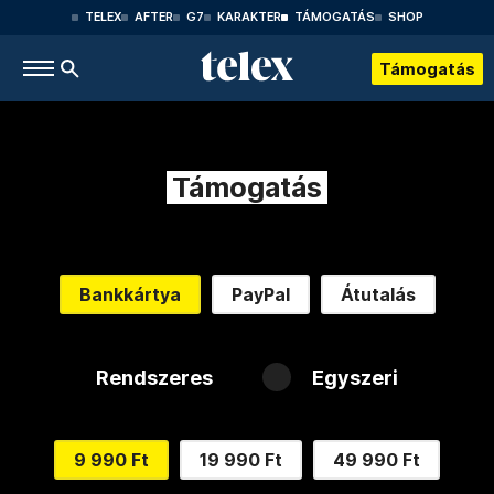
TELEX
AFTER
G7
KARAKTER
TÁMOGATÁS
SHOP
Támogatás
Támogatás
Bankkártya
PayPal
Átutalás
Rendszeres
Egyszeri
9 990 Ft
19 990 Ft
49 990 Ft