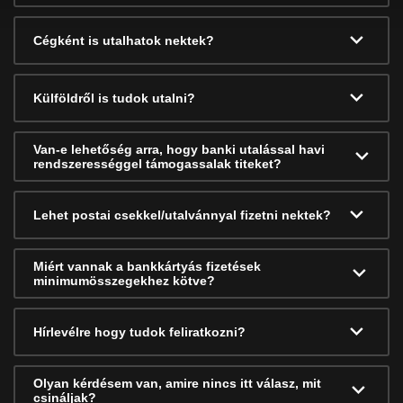
Cégként is utalhatok nektek?
Külföldről is tudok utalni?
Van-e lehetőség arra, hogy banki utalással havi
rendszerességgel támogassalak titeket?
Lehet postai csekkel/utalvánnyal fizetni nektek?
Miért vannak a bankkártyás fizetések
minimumösszegekhez kötve?
Hírlevélre hogy tudok feliratkozni?
Olyan kérdésem van, amire nincs itt válasz, mit
csináljak?