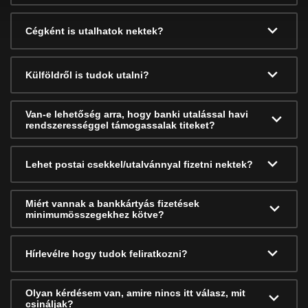
Cégként is utalhatok nektek?
Külföldről is tudok utalni?
Van-e lehetőség arra, hogy banki utalással havi
rendszerességgel támogassalak titeket?
Lehet postai csekkel/utalvánnyal fizetni nektek?
Miért vannak a bankkártyás fizetések
minimumösszegekhez kötve?
Hírlevélre hogy tudok feliratkozni?
Olyan kérdésem van, amire nincs itt válasz, mit
csináljak?