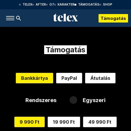
TELEX
AFTER
G7
KARAKTER
TÁMOGATÁS
SHOP
Támogatás
Támogatás
Bankkártya
PayPal
Átutalás
Rendszeres
Egyszeri
9 990 Ft
19 990 Ft
49 990 Ft