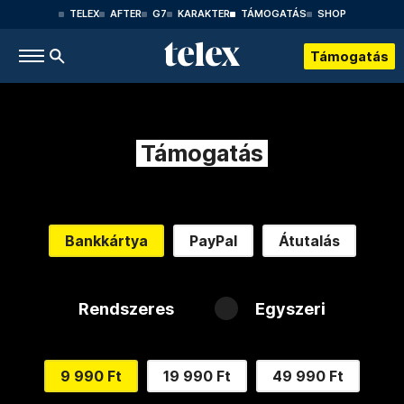
TELEX
AFTER
G7
KARAKTER
TÁMOGATÁS
SHOP
Támogatás
Támogatás
Bankkártya
PayPal
Átutalás
Rendszeres
Egyszeri
9 990 Ft
19 990 Ft
49 990 Ft