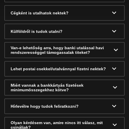
Cégként is utalhatok nektek?
Külföldről is tudok utalni?
Van-e lehetőség arra, hogy banki utalással havi
rendszerességgel támogassalak titeket?
Lehet postai csekkel/utalvánnyal fizetni nektek?
Miért vannak a bankkártyás fizetések
minimumösszegekhez kötve?
Hírlevélre hogy tudok feliratkozni?
Olyan kérdésem van, amire nincs itt válasz, mit
csináljak?