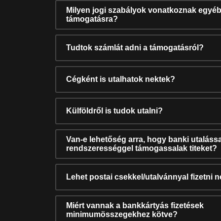
Milyen jogi szabályok vonatkoznak egyéb
támogatásra?
Tudtok számlát adni a támogatásról?
Cégként is utalhatok nektek?
Külföldről is tudok utalni?
Van-e lehetőség arra, hogy banki utalássa
rendszerességgel támogassalak titeket?
Lehet postai csekkel/utalvánnyal fizetni 
Miért vannak a bankkártyás fizetések
minimumösszegekhez kötve?