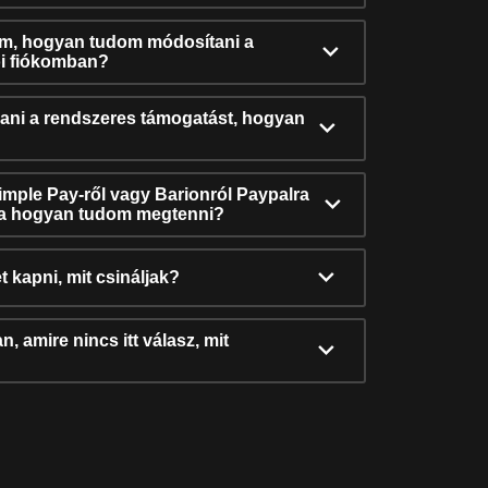
ám, hogyan tudom módosítani a
i fiókomban?
ni a rendszeres támogatást, hogyan
Simple Pay-ről vagy Barionról Paypalra
ra hogyan tudom megtenni?
t kapni, mit csináljak?
, amire nincs itt válasz, mit