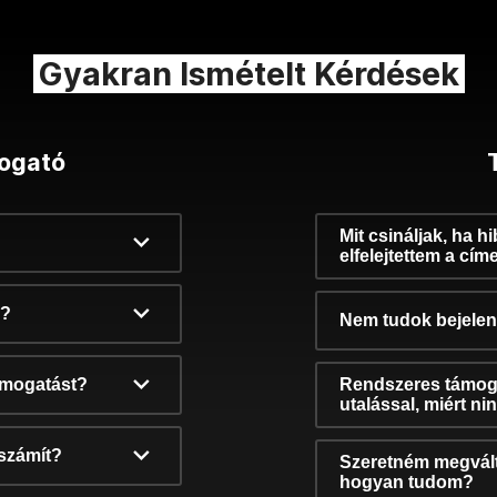
Gyakran Ismételt Kérdések
ogató
Mit csináljak, ha h
elfelejtettem a cím
k?
Nem tudok bejelent
támogatást?
Rendszeres támog
utalással, miért n
számít?
Szeretném megvált
hogyan tudom?