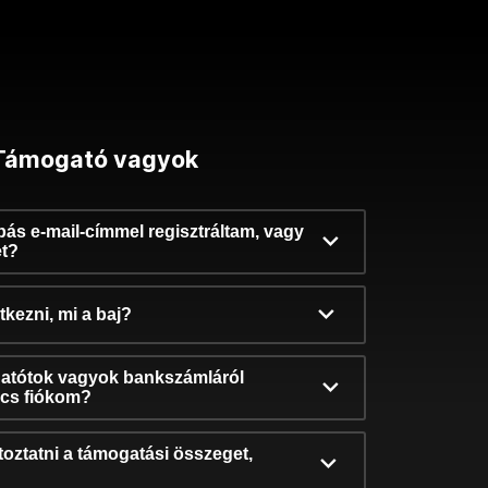
Támogató vagyok
ibás e-mail-címmel regisztráltam, vagy
et?
kezni, mi a baj?
atótok vagyok bankszámláról
incs fiókom?
oztatni a támogatási összeget,