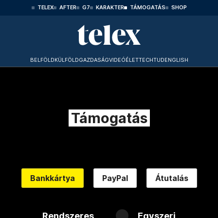
TELEX
AFTER
G7
KARAKTER
TÁMOGATÁS
SHOP
BELFÖLD
KÜLFÖLD
GAZDASÁG
VIDEÓ
ÉLET
TECHTUD
ENGLISH
Támogatás
Bankkártya
PayPal
Átutalás
Rendszeres
Egyszeri