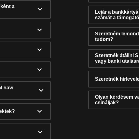
ként a
Lejár a bankkárty
számát a támogató
Szeretném lemonda
tudom?
Szeretnék átállni 
vagy banki utalás
Szeretnék hírlevele
l havi
Olyan kérdésem van
csináljak?
nektek?