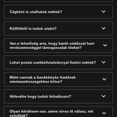
Cégként is utalhatok nektek?
Külföldről is tudok utalni?
Van-e lehetőség arra, hogy banki utalással havi
rendszerességgel támogassalak titeket?
Lehet postai csekkel/utalvánnyal fizetni nektek?
Miért vannak a bankkártyás fizetések
minimumösszegekhez kötve?
Hírlevélre hogy tudok feliratkozni?
Olyan kérdésem van, amire nincs itt válasz, mit
csináljak?