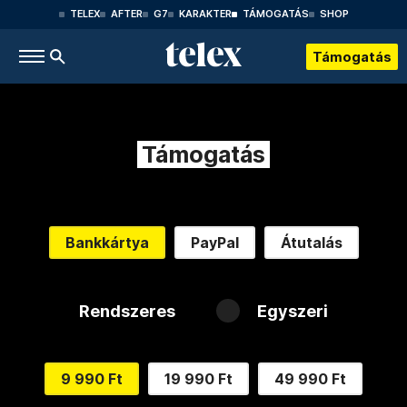
TELEX
AFTER
G7
KARAKTER
TÁMOGATÁS
SHOP
Támogatás
Támogatás
Bankkártya
PayPal
Átutalás
Rendszeres
Egyszeri
9 990 Ft
19 990 Ft
49 990 Ft