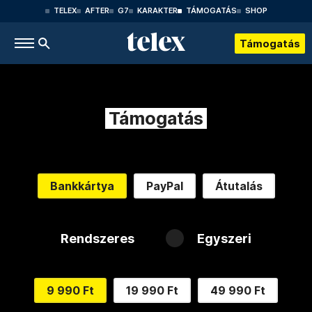
TELEX
AFTER
G7
KARAKTER
TÁMOGATÁS
SHOP
Támogatás
Támogatás
Bankkártya
PayPal
Átutalás
Rendszeres
Egyszeri
9 990 Ft
19 990 Ft
49 990 Ft