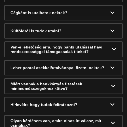
Cégként is utalhatok nektek?
Külföldről is tudok utalni?
Van-e lehetőség arra, hogy banki utalással havi
rendszerességgel támogassalak titeket?
Lehet postai csekkel/utalvánnyal fizetni nektek?
Miért vannak a bankkártyás fizetések
minimumösszegekhez kötve?
Hírlevélre hogy tudok feliratkozni?
Olyan kérdésem van, amire nincs itt válasz, mit
csináljak?