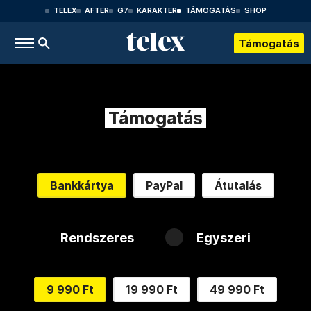
TELEX
AFTER
G7
KARAKTER
TÁMOGATÁS
SHOP
Támogatás
Támogatás
Bankkártya
PayPal
Átutalás
Rendszeres
Egyszeri
9 990 Ft
19 990 Ft
49 990 Ft