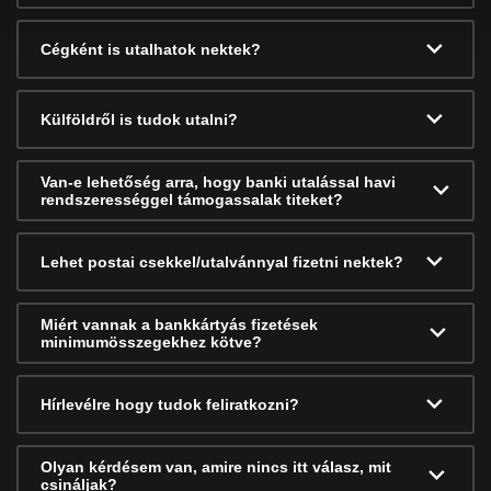
Cégként is utalhatok nektek?
Külföldről is tudok utalni?
Van-e lehetőség arra, hogy banki utalással havi
rendszerességgel támogassalak titeket?
Lehet postai csekkel/utalvánnyal fizetni nektek?
Miért vannak a bankkártyás fizetések
minimumösszegekhez kötve?
Hírlevélre hogy tudok feliratkozni?
Olyan kérdésem van, amire nincs itt válasz, mit
csináljak?