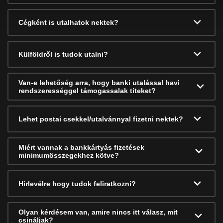
Cégként is utalhatok nektek?
Külföldről is tudok utalni?
Van-e lehetőség arra, hogy banki utalással havi
rendszerességgel támogassalak titeket?
Lehet postai csekkel/utalvánnyal fizetni nektek?
Miért vannak a bankkártyás fizetések
minimumösszegekhez kötve?
Hírlevélre hogy tudok feliratkozni?
Olyan kérdésem van, amire nincs itt válasz, mit
csináljak?