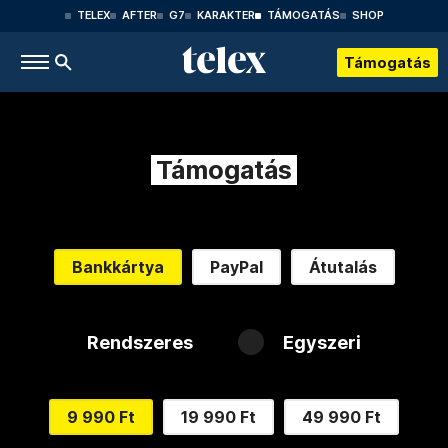
TELEX
AFTER
G7
KARAKTER
TÁMOGATÁS
SHOP
Támogatás
Támogatás
Bankkártya
PayPal
Átutalás
Rendszeres
Egyszeri
9 990 Ft
19 990 Ft
49 990 Ft