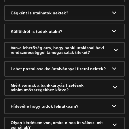
Cégként is utalhatok nektek?
Külföldről is tudok utalni?
Van-e lehetőség arra, hogy banki utalással havi
rendszerességgel támogassalak titeket?
Lehet postai csekkel/utalvánnyal fizetni nektek?
Miért vannak a bankkártyás fizetések
minimumösszegekhez kötve?
Hírlevélre hogy tudok feliratkozni?
Olyan kérdésem van, amire nincs itt válasz, mit
csináljak?