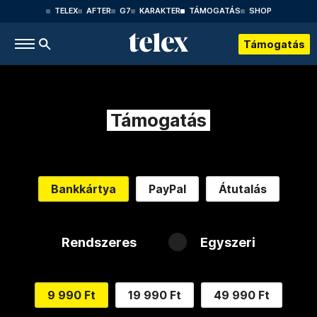
TELEX
AFTER
G7
KARAKTER
TÁMOGATÁS
SHOP
Támogatás
Támogatás
Bankkártya
PayPal
Átutalás
Rendszeres
Egyszeri
9 990 Ft
19 990 Ft
49 990 Ft