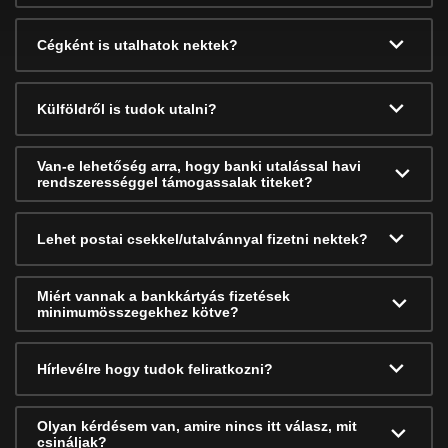
Cégként is utalhatok nektek?
Külföldről is tudok utalni?
Van-e lehetőség arra, hogy banki utalással havi
rendszerességgel támogassalak titeket?
Lehet postai csekkel/utalvánnyal fizetni nektek?
Miért vannak a bankkártyás fizetések
minimumösszegekhez kötve?
Hírlevélre hogy tudok feliratkozni?
Olyan kérdésem van, amire nincs itt válasz, mit
csináljak?