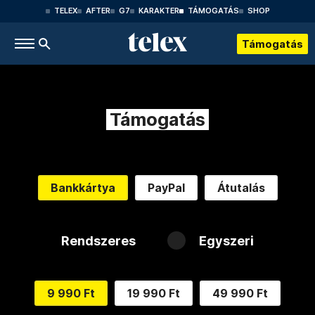
TELEX
AFTER
G7
KARAKTER
TÁMOGATÁS
SHOP
Támogatás
Támogatás
Bankkártya
PayPal
Átutalás
Rendszeres
Egyszeri
9 990 Ft
19 990 Ft
49 990 Ft