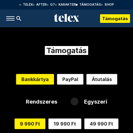
TELEX
AFTER
G7
KARAKTER
TÁMOGATÁS
SHOP
Támogatás
Támogatás
Bankkártya
PayPal
Átutalás
Rendszeres
Egyszeri
9 990 Ft
19 990 Ft
49 990 Ft