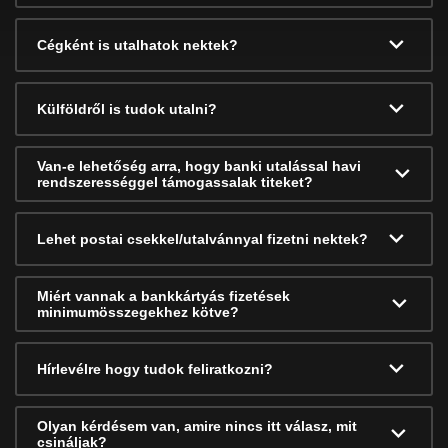
Cégként is utalhatok nektek?
Külföldről is tudok utalni?
Van-e lehetőség arra, hogy banki utalással havi
rendszerességgel támogassalak titeket?
Lehet postai csekkel/utalvánnyal fizetni nektek?
Miért vannak a bankkártyás fizetések
minimumösszegekhez kötve?
Hírlevélre hogy tudok feliratkozni?
Olyan kérdésem van, amire nincs itt válasz, mit
csináljak?